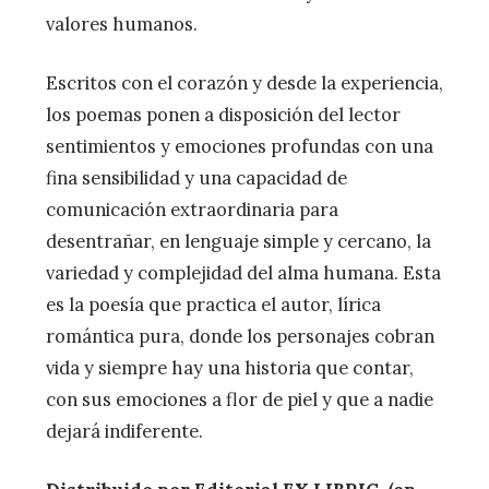
valores humanos.
Escritos con el corazón y desde la experiencia,
los poemas ponen a disposición del lector
sentimientos y emociones profundas con una
fina sensibilidad y una capacidad de
comunicación extraordinaria para
desentrañar, en lenguaje simple y cercano, la
variedad y complejidad del alma humana. Esta
es la poesía que practica el autor, lírica
romántica pura, donde los personajes cobran
vida y siempre hay una historia que contar,
con sus emociones a flor de piel y que a nadie
dejará indiferente.