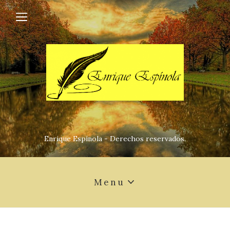
Enrique Espínola - Derechos reservados.
Menu